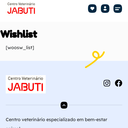
Shop by Pet
Shop by B
Pet Se
Wishlist
[woosw_list]
Centro veterinário especializado em bem-estar