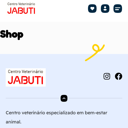
Shop by Pet
Shop by B
Pet Se
Shop
Centro veterinário especializado em bem-estar
animal.